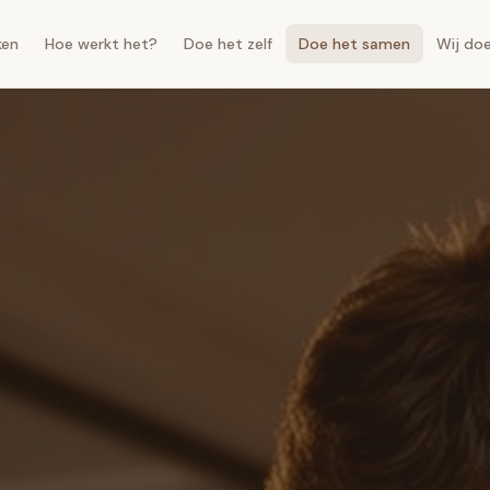
ken
Hoe werkt het?
Doe het zelf
Doe het samen
Wij do