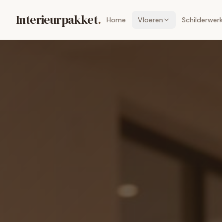
Interieurpakket
.
Home
Vloeren
Schilderwer