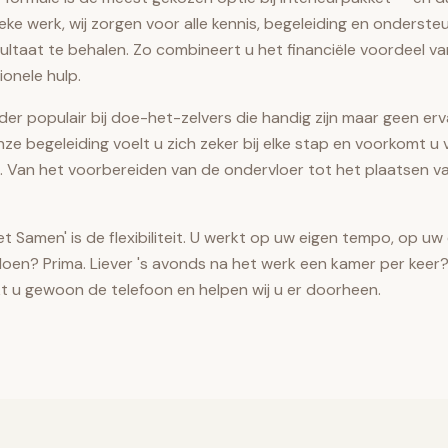
eke werk, wij zorgen voor alle kennis, begeleiding en onderste
ultaat te behalen. Zo combineert u het financiële voordeel va
ionele hulp.
nder populair bij doe-het-zelvers die handig zijn maar geen e
nze begeleiding voelt u zich zeker bij elke stap en voorkomt 
en. Van het voorbereiden van de ondervloer tot het plaatsen va
 Samen' is de flexibiliteit. U werkt op uw eigen tempo, op uw 
doen? Prima. Liever 's avonds na het werk een kamer per keer?
t u gewoon de telefoon en helpen wij u er doorheen.