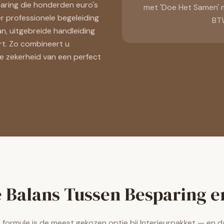
sparing die honderden euro's
met 'Doe Het Samen' m
er professionele begeleiding
BT
an, uitgebreide handleiding
rt. Zo combineert u
e zekerheid van een perfect
e Balans Tussen Besparing e
formule is de meest gekozen optie bij Interieurpakket — en da