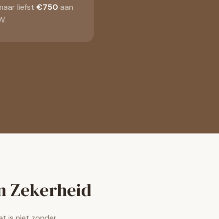
aar liefst
€750
aan
W.
n Zekerheid
t is niet zonder